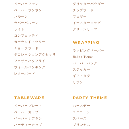
ペーパーファン
グリッターパウダー
ペーパーポンポン
チップボード
バルーン
フェザー
ラバーバルーン
イースターエッグ
ライト
グリーンリーフ
コンフェッティ
ガーランド・ツリー
WRAPPING
チョークボード
ラッピングペーパー
デコレーションアクセサリ
Baker Twine
フェザーバタフライ
ペーパーバック
ウォールハンギング
ステッカー
レターボード
ギフトタグ
リボン
TABLEWARE
PARTY THEME
ペーパープレート
バースデー
ペーパーカップ
ユニコーン
ペーパーナプキン
スペース
パーティーカップ
プリンセス