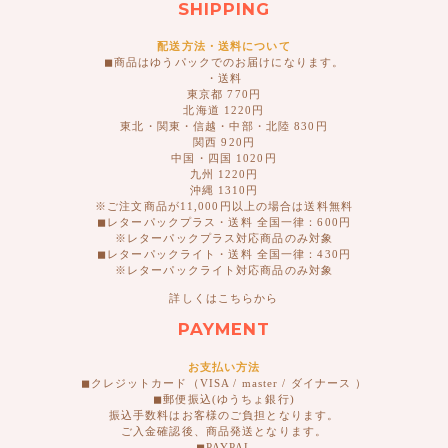
SHIPPING
配送方法・送料について
◼︎商品はゆうパックでのお届けになります。
・送料
東京都 770円
北海道 1220円
東北・関東・信越・中部・北陸 830円
関西 920円
中国・四国 1020円
九州 1220円
沖縄 1310円
※ご注文商品が11,000円以上の場合は送料無料
◼︎レターパックプラス・送料 全国一律：600円
※レターパックプラス対応商品のみ対象
◼︎レターパックライト・送料 全国一律：430円
※レターパックライト対応商品のみ対象
詳しくはこちらから
PAYMENT
お支払い方法
◼︎クレジットカード（VISA / master / ダイナース ）
◼︎郵便振込(ゆうちょ銀行)
振込手数料はお客様のご負担となります。
ご入金確認後、商品発送となります。
◼︎PAYPAL