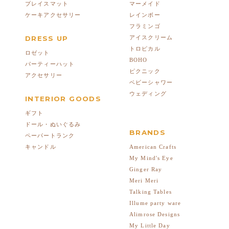
プレイスマット
マーメイド
ケーキアクセサリー
レインボー
フラミンゴ
DRESS UP
アイスクリーム
トロピカル
ロゼット
BOHO
パーティーハット
ピクニック
アクセサリー
ベビーシャワー
ウェディング
INTERIOR GOODS
ギフト
ドール・ぬいぐるみ
BRANDS
ペーパートランク
American Crafts
キャンドル
My Mind's Eye
Ginger Ray
Meri Meri
Talking Tables
Illume party ware
Alimrose Designs
My Little Day