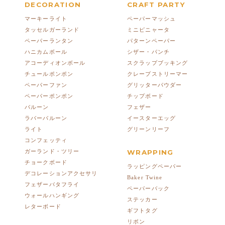
DECORATION
CRAFT PARTY
マーキーライト
ペーパーマッシュ
タッセルガーランド
ミニピニャータ
ペーパーランタン
パターンペーパー
ハニカムボール
シザー・パンチ
アコーディオンボール
スクラップブッキング
チュールポンポン
クレープストリーマー
ペーパーファン
グリッターパウダー
ペーパーポンポン
チップボード
バルーン
フェザー
ラバーバルーン
イースターエッグ
ライト
グリーンリーフ
コンフェッティ
ガーランド・ツリー
WRAPPING
チョークボード
ラッピングペーパー
デコレーションアクセサリ
Baker Twine
フェザーバタフライ
ペーパーバック
ウォールハンギング
ステッカー
レターボード
ギフトタグ
リボン