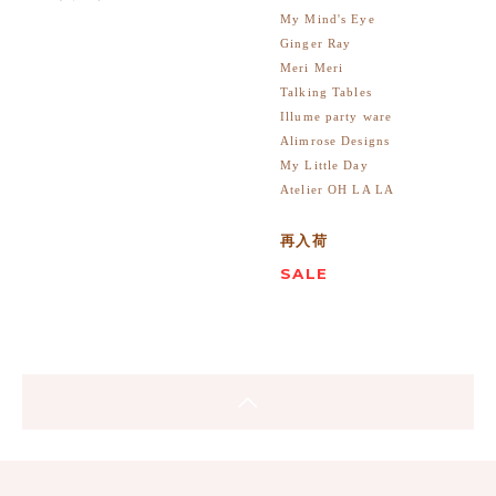
My Mind's Eye
Ginger Ray
Meri Meri
Talking Tables
Illume party ware
Alimrose Designs
My Little Day
Atelier OH LA LA
再入荷
SALE