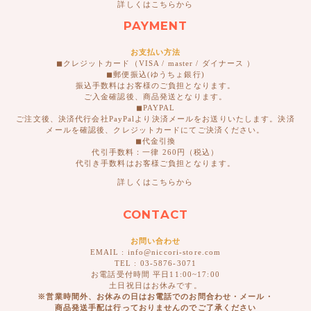
詳しくはこちらから
PAYMENT
お支払い方法
◼︎クレジットカード（VISA / master / ダイナース ）
◼︎郵便振込(ゆうちょ銀行)
振込手数料はお客様のご負担となります。
ご入金確認後、商品発送となります。
◼︎PAYPAL
ご注文後、決済代行会社PayPalより決済メールをお送りいたします。決済
メールを確認後、クレジットカードにてご決済ください。
◼︎代金引換
代引手数料：一律 260円（税込）
代引き手数料はお客様ご負担となります。
詳しくはこちらから
CONTACT
お問い合わせ
EMAIL : info@niccori-store.com
TEL : 03-5876-3071
お電話受付時間 平日11:00~17:00
土日祝日はお休みです。
※営業時間外、お休みの日はお電話でのお問合わせ・メール・
商品発送手配は行っておりませんのでご了承ください