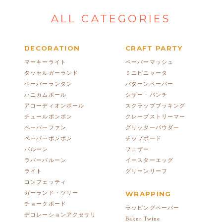
ALL CATEGORIES
DECORATION
CRAFT PARTY
マーキーライト
ペーパーマッシュ
タッセルガーランド
ミニピニャータ
ペーパーランタン
パターンペーパー
ハニカムボール
シザー・パンチ
アコーディオンボール
スクラップブッキング
チュールポンポン
クレープストリーマー
ペーパーファン
グリッターパウダー
ペーパーポンポン
チップボード
バルーン
フェザー
ラバーバルーン
イースターエッグ
ライト
グリーンリーフ
コンフェッティ
ガーランド・ツリー
WRAPPING
チョークボード
ラッピングペーパー
デコレーションアクセサリ
Baker Twine