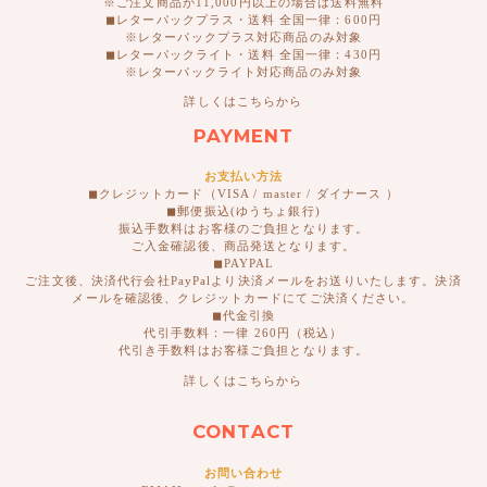
※ご注文商品が11,000円以上の場合は送料無料
◼︎レターパックプラス・送料 全国一律：600円
※レターパックプラス対応商品のみ対象
◼︎レターパックライト・送料 全国一律：430円
※レターパックライト対応商品のみ対象
詳しくはこちらから
PAYMENT
お支払い方法
◼︎クレジットカード（VISA / master / ダイナース ）
◼︎郵便振込(ゆうちょ銀行)
振込手数料はお客様のご負担となります。
ご入金確認後、商品発送となります。
◼︎PAYPAL
ご注文後、決済代行会社PayPalより決済メールをお送りいたします。決済
メールを確認後、クレジットカードにてご決済ください。
◼︎代金引換
代引手数料：一律 260円（税込）
代引き手数料はお客様ご負担となります。
詳しくはこちらから
CONTACT
お問い合わせ