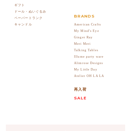
ギフト
ドール・ぬいぐるみ
BRANDS
ペーパートランク
American Crafts
キャンドル
My Mind's Eye
Ginger Ray
Meri Meri
Talking Tables
Illume party ware
Alimrose Designs
My Little Day
Atelier OH LA LA
再入荷
SALE