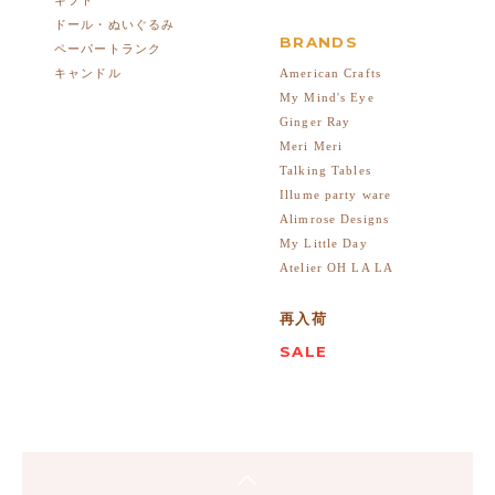
ドール・ぬいぐるみ
BRANDS
ペーパートランク
American Crafts
キャンドル
My Mind's Eye
Ginger Ray
Meri Meri
Talking Tables
Illume party ware
Alimrose Designs
My Little Day
Atelier OH LA LA
再入荷
SALE