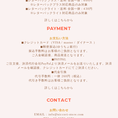
◼︎レターパックプラス・送料 全国一律：600円
※レターパックプラス対応商品のみ対象
◼︎レターパックライト・送料 全国一律：430円
※レターパックライト対応商品のみ対象
詳しくはこちらから
PAYMENT
お支払い方法
◼︎クレジットカード（VISA / master / ダイナース ）
◼︎郵便振込(ゆうちょ銀行)
振込手数料はお客様のご負担となります。
ご入金確認後、商品発送となります。
◼︎PAYPAL
ご注文後、決済代行会社PayPalより決済メールをお送りいたします。決済
メールを確認後、クレジットカードにてご決済ください。
◼︎代金引換
代引手数料：一律 260円（税込）
代引き手数料はお客様ご負担となります。
詳しくはこちらから
CONTACT
お問い合わせ
EMAIL : info@niccori-store.com