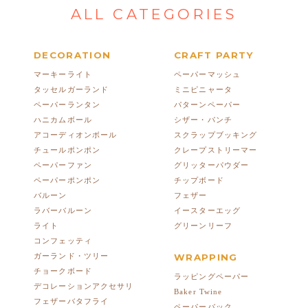
ALL CATEGORIES
DECORATION
CRAFT PARTY
マーキーライト
ペーパーマッシュ
タッセルガーランド
ミニピニャータ
ペーパーランタン
パターンペーパー
ハニカムボール
シザー・パンチ
アコーディオンボール
スクラップブッキング
チュールポンポン
クレープストリーマー
ペーパーファン
グリッターパウダー
ペーパーポンポン
チップボード
バルーン
フェザー
ラバーバルーン
イースターエッグ
ライト
グリーンリーフ
コンフェッティ
ガーランド・ツリー
WRAPPING
チョークボード
ラッピングペーパー
デコレーションアクセサリ
Baker Twine
フェザーバタフライ
ペーパーバック