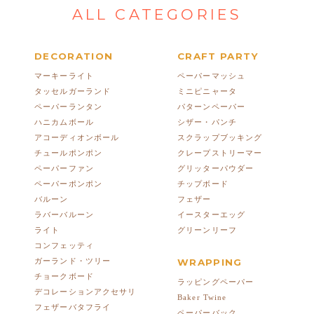
ALL CATEGORIES
DECORATION
CRAFT PARTY
マーキーライト
ペーパーマッシュ
タッセルガーランド
ミニピニャータ
ペーパーランタン
パターンペーパー
ハニカムボール
シザー・パンチ
アコーディオンボール
スクラップブッキング
チュールポンポン
クレープストリーマー
ペーパーファン
グリッターパウダー
ペーパーポンポン
チップボード
バルーン
フェザー
ラバーバルーン
イースターエッグ
ライト
グリーンリーフ
コンフェッティ
ガーランド・ツリー
WRAPPING
チョークボード
ラッピングペーパー
デコレーションアクセサリ
Baker Twine
フェザーバタフライ
ペーパーバック