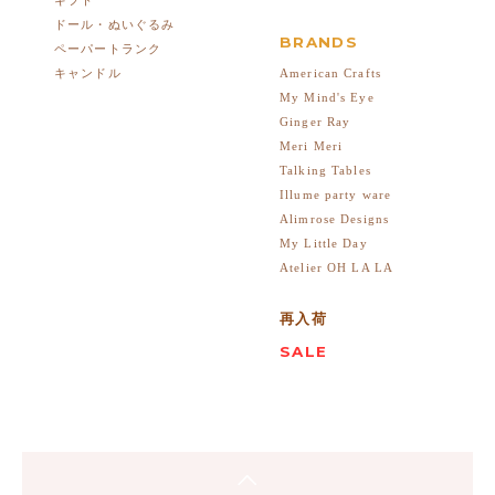
ドール・ぬいぐるみ
BRANDS
ペーパートランク
American Crafts
キャンドル
My Mind's Eye
Ginger Ray
Meri Meri
Talking Tables
Illume party ware
Alimrose Designs
My Little Day
Atelier OH LA LA
再入荷
SALE