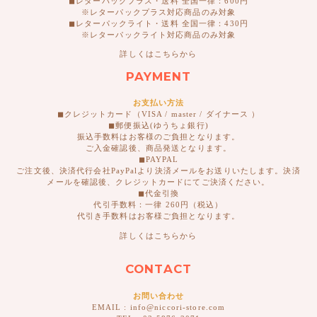
◼︎レターパックプラス・送料 全国一律：600円
※レターパックプラス対応商品のみ対象
◼︎レターパックライト・送料 全国一律：430円
※レターパックライト対応商品のみ対象
詳しくはこちらから
PAYMENT
お支払い方法
◼︎クレジットカード（VISA / master / ダイナース ）
◼︎郵便振込(ゆうちょ銀行)
振込手数料はお客様のご負担となります。
ご入金確認後、商品発送となります。
◼︎PAYPAL
ご注文後、決済代行会社PayPalより決済メールをお送りいたします。決済
メールを確認後、クレジットカードにてご決済ください。
◼︎代金引換
代引手数料：一律 260円（税込）
代引き手数料はお客様ご負担となります。
詳しくはこちらから
CONTACT
お問い合わせ
EMAIL : info@niccori-store.com