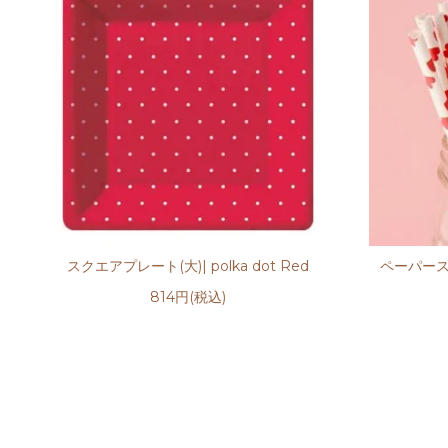
スクエアプレート(大)| polka dot Red
ペーパースト
814円(税込)