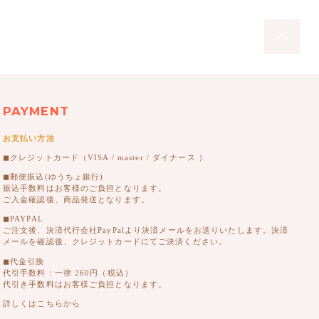
PAYMENT
お支払い方法
◼︎クレジットカード（VISA / master / ダイナース ）
◼︎郵便振込(ゆうちょ銀行)
振込手数料はお客様のご負担となります。
ご入金確認後、商品発送となります。
◼︎PAYPAL
ご注文後、決済代行会社PayPalより決済メールをお送りいたします。決済
メールを確認後、クレジットカードにてご決済ください。
◼︎代金引換
代引手数料：一律 260円（税込）
代引き手数料はお客様ご負担となります。
詳しくはこちらから