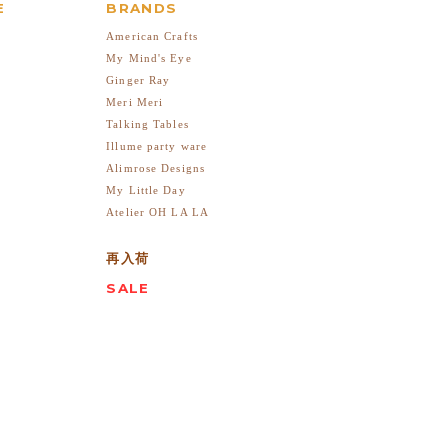
E
BRANDS
American Crafts
My Mind's Eye
Ginger Ray
Meri Meri
Talking Tables
Illume party ware
Alimrose Designs
My Little Day
Atelier OH LA LA
再入荷
SALE