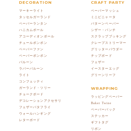
DECORATION
CRAFT PARTY
マーキーライト
ペーパーマッシュ
タッセルガーランド
ミニピニャータ
ペーパーランタン
パターンペーパー
ハニカムボール
シザー・パンチ
アコーディオンボール
スクラップブッキング
チュールポンポン
クレープストリーマー
ペーパーファン
グリッターパウダー
ペーパーポンポン
チップボード
バルーン
フェザー
ラバーバルーン
イースターエッグ
ライト
グリーンリーフ
コンフェッティ
ガーランド・ツリー
WRAPPING
チョークボード
ラッピングペーパー
デコレーションアクセサリ
Baker Twine
フェザーバタフライ
ペーパーバック
ウォールハンギング
ステッカー
レターボード
ギフトタグ
リボン