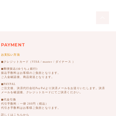
PAYMENT
お支払い方法
◼︎クレジットカード（VISA / master / ダイナース ）
◼︎郵便振込(ゆうちょ銀行)
振込手数料はお客様のご負担となります。
ご入金確認後、商品発送となります。
◼︎PAYPAL
ご注文後、決済代行会社PayPalより決済メールをお送りいたします。決済
メールを確認後、クレジットカードにてご決済ください。
◼︎代金引換
代引手数料：一律 260円（税込）
代引き手数料はお客様ご負担となります。
詳しくはこちらから