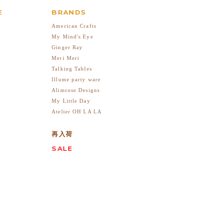
E
BRANDS
American Crafts
My Mind's Eye
Ginger Ray
Meri Meri
Talking Tables
Illume party ware
Alimrose Designs
My Little Day
Atelier OH LA LA
再入荷
SALE