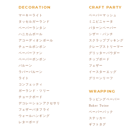
DECORATION
CRAFT PARTY
マーキーライト
ペーパーマッシュ
タッセルガーランド
ミニピニャータ
ペーパーランタン
パターンペーパー
ハニカムボール
シザー・パンチ
アコーディオンボール
スクラップブッキング
チュールポンポン
クレープストリーマー
ペーパーファン
グリッターパウダー
ペーパーポンポン
チップボード
バルーン
フェザー
ラバーバルーン
イースターエッグ
ライト
グリーンリーフ
コンフェッティ
ガーランド・ツリー
WRAPPING
チョークボード
ラッピングペーパー
デコレーションアクセサリ
Baker Twine
フェザーバタフライ
ペーパーバック
ウォールハンギング
ステッカー
レターボード
ギフトタグ