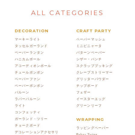
ALL CATEGORIES
DECORATION
CRAFT PARTY
マーキーライト
ペーパーマッシュ
タッセルガーランド
ミニピニャータ
ペーパーランタン
パターンペーパー
ハニカムボール
シザー・パンチ
アコーディオンボール
スクラップブッキング
チュールポンポン
クレープストリーマー
ペーパーファン
グリッターパウダー
ペーパーポンポン
チップボード
バルーン
フェザー
ラバーバルーン
イースターエッグ
ライト
グリーンリーフ
コンフェッティ
ガーランド・ツリー
WRAPPING
チョークボード
ラッピングペーパー
デコレーションアクセサリ
Baker Twine