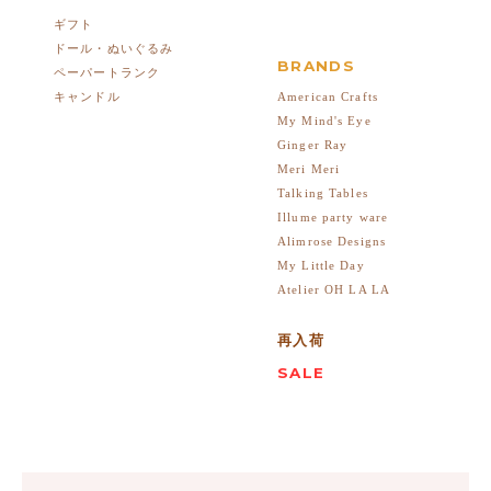
ギフト
ドール・ぬいぐるみ
BRANDS
ペーパートランク
American Crafts
キャンドル
My Mind's Eye
Ginger Ray
Meri Meri
Talking Tables
Illume party ware
Alimrose Designs
My Little Day
Atelier OH LA LA
再入荷
SALE