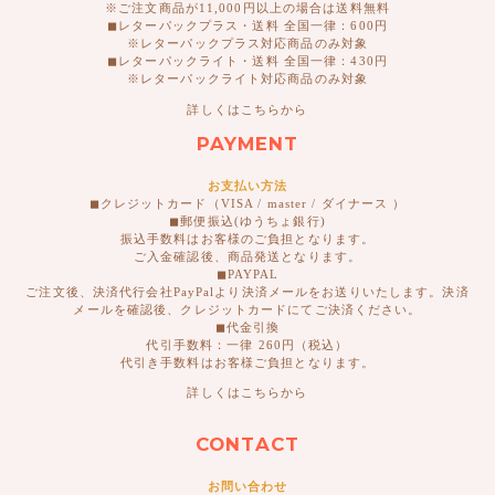
※ご注文商品が11,000円以上の場合は送料無料
◼︎レターパックプラス・送料 全国一律：600円
※レターパックプラス対応商品のみ対象
◼︎レターパックライト・送料 全国一律：430円
※レターパックライト対応商品のみ対象
詳しくはこちらから
PAYMENT
お支払い方法
◼︎クレジットカード（VISA / master / ダイナース ）
◼︎郵便振込(ゆうちょ銀行)
振込手数料はお客様のご負担となります。
ご入金確認後、商品発送となります。
◼︎PAYPAL
ご注文後、決済代行会社PayPalより決済メールをお送りいたします。決済
メールを確認後、クレジットカードにてご決済ください。
◼︎代金引換
代引手数料：一律 260円（税込）
代引き手数料はお客様ご負担となります。
詳しくはこちらから
CONTACT
お問い合わせ