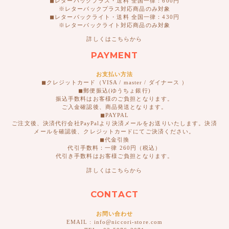
◼︎レターパックプラス・送料 全国一律：600円
※レターパックプラス対応商品のみ対象
◼︎レターパックライト・送料 全国一律：430円
※レターパックライト対応商品のみ対象
詳しくはこちらから
PAYMENT
お支払い方法
◼︎クレジットカード（VISA / master / ダイナース ）
◼︎郵便振込(ゆうちょ銀行)
振込手数料はお客様のご負担となります。
ご入金確認後、商品発送となります。
◼︎PAYPAL
ご注文後、決済代行会社PayPalより決済メールをお送りいたします。決済
メールを確認後、クレジットカードにてご決済ください。
◼︎代金引換
代引手数料：一律 260円（税込）
代引き手数料はお客様ご負担となります。
詳しくはこちらから
CONTACT
お問い合わせ
EMAIL : info@niccori-store.com