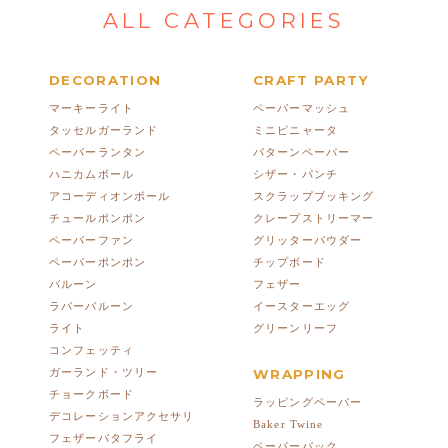
ALL CATEGORIES
DECORATION
CRAFT PARTY
マーキーライト
ペーパーマッシュ
タッセルガーランド
ミニピニャータ
ペーパーランタン
パターンペーパー
ハニカムボール
シザー・パンチ
アコーディオンボール
スクラップブッキング
チュールポンポン
クレープストリーマー
ペーパーファン
グリッターパウダー
ペーパーポンポン
チップボード
バルーン
フェザー
ラバーバルーン
イースターエッグ
ライト
グリーンリーフ
コンフェッティ
ガーランド・ツリー
WRAPPING
チョークボード
ラッピングペーパー
デコレーションアクセサリ
Baker Twine
フェザーバタフライ
ペーパーバック