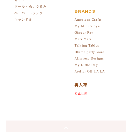
ドール・ぬいぐるみ
BRANDS
ペーパートランク
American Crafts
キャンドル
My Mind's Eye
Ginger Ray
Meri Meri
Talking Tables
Illume party ware
Alimrose Designs
My Little Day
Atelier OH LA LA
再入荷
SALE