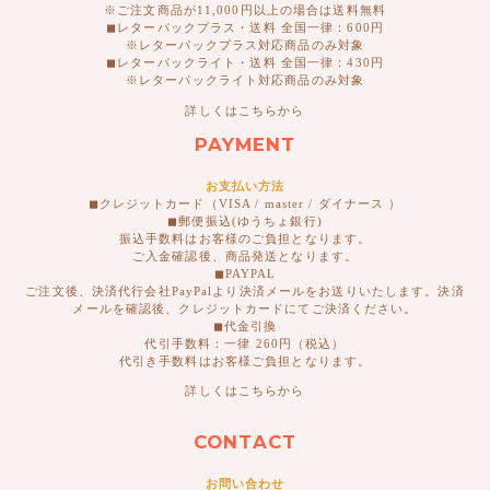
※ご注文商品が11,000円以上の場合は送料無料
◼︎レターパックプラス・送料 全国一律：600円
※レターパックプラス対応商品のみ対象
◼︎レターパックライト・送料 全国一律：430円
※レターパックライト対応商品のみ対象
詳しくはこちらから
PAYMENT
お支払い方法
◼︎クレジットカード（VISA / master / ダイナース ）
◼︎郵便振込(ゆうちょ銀行)
振込手数料はお客様のご負担となります。
ご入金確認後、商品発送となります。
◼︎PAYPAL
ご注文後、決済代行会社PayPalより決済メールをお送りいたします。決済
メールを確認後、クレジットカードにてご決済ください。
◼︎代金引換
代引手数料：一律 260円（税込）
代引き手数料はお客様ご負担となります。
詳しくはこちらから
CONTACT
お問い合わせ