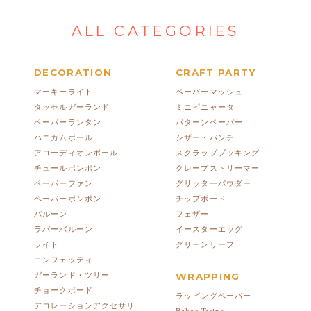
ALL CATEGORIES
DECORATION
CRAFT PARTY
マーキーライト
ペーパーマッシュ
タッセルガーランド
ミニピニャータ
ペーパーランタン
パターンペーパー
ハニカムボール
シザー・パンチ
アコーディオンボール
スクラップブッキング
チュールポンポン
クレープストリーマー
ペーパーファン
グリッターパウダー
ペーパーポンポン
チップボード
バルーン
フェザー
ラバーバルーン
イースターエッグ
ライト
グリーンリーフ
コンフェッティ
ガーランド・ツリー
WRAPPING
チョークボード
ラッピングペーパー
デコレーションアクセサリ