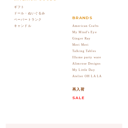
ギフト
ドール・ぬいぐるみ
BRANDS
ペーパートランク
American Crafts
キャンドル
My Mind's Eye
Ginger Ray
Meri Meri
Talking Tables
Illume party ware
Alimrose Designs
My Little Day
Atelier OH LA LA
再入荷
SALE