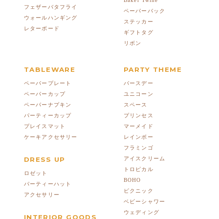
Baker Twine
フェザーバタフライ
ペーパーバック
ウォールハンギング
ステッカー
レターボード
ギフトタグ
リボン
TABLEWARE
PARTY THEME
ペーパープレート
バースデー
ペーパーカップ
ユニコーン
ペーパーナプキン
スペース
パーティーカップ
プリンセス
プレイスマット
マーメイド
ケーキアクセサリー
レインボー
フラミンゴ
DRESS UP
アイスクリーム
トロピカル
ロゼット
BOHO
パーティーハット
ピクニック
アクセサリー
ベビーシャワー
ウェディング
INTERIOR GOODS