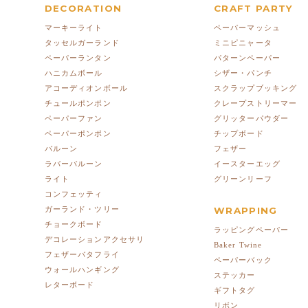
DECORATION
CRAFT PARTY
マーキーライト
ペーパーマッシュ
タッセルガーランド
ミニピニャータ
ペーパーランタン
パターンペーパー
ハニカムボール
シザー・パンチ
アコーディオンボール
スクラップブッキング
チュールポンポン
クレープストリーマー
ペーパーファン
グリッターパウダー
ペーパーポンポン
チップボード
バルーン
フェザー
ラバーバルーン
イースターエッグ
ライト
グリーンリーフ
コンフェッティ
ガーランド・ツリー
WRAPPING
チョークボード
ラッピングペーパー
デコレーションアクセサリ
Baker Twine
フェザーバタフライ
ペーパーバック
ウォールハンギング
ステッカー
レターボード
ギフトタグ
リボン