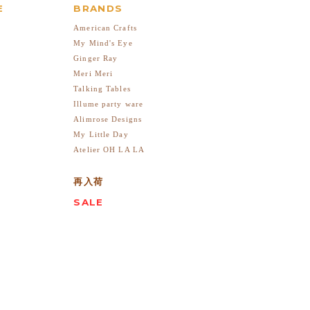
E
BRANDS
American Crafts
My Mind's Eye
Ginger Ray
Meri Meri
Talking Tables
Illume party ware
Alimrose Designs
My Little Day
Atelier OH LA LA
再入荷
SALE