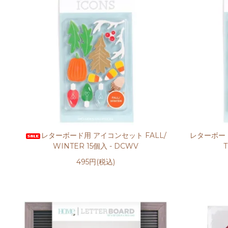
レターボード用 アイコンセット FALL/
レターボード
WINTER 15個入 - DCWV
495円(税込)