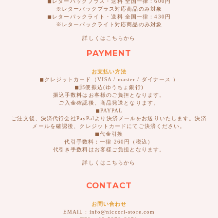
◼︎レターパックプラス・送料 全国一律：600円
※レターパックプラス対応商品のみ対象
◼︎レターパックライト・送料 全国一律：430円
※レターパックライト対応商品のみ対象
詳しくはこちらから
PAYMENT
お支払い方法
◼︎クレジットカード（VISA / master / ダイナース ）
◼︎郵便振込(ゆうちょ銀行)
振込手数料はお客様のご負担となります。
ご入金確認後、商品発送となります。
◼︎PAYPAL
ご注文後、決済代行会社PayPalより決済メールをお送りいたします。決済
メールを確認後、クレジットカードにてご決済ください。
◼︎代金引換
代引手数料：一律 260円（税込）
代引き手数料はお客様ご負担となります。
詳しくはこちらから
CONTACT
お問い合わせ
EMAIL : info@niccori-store.com