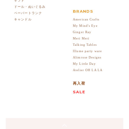
ギフト
ドール・ぬいぐるみ
BRANDS
ペーパートランク
American Crafts
キャンドル
My Mind's Eye
Ginger Ray
Meri Meri
Talking Tables
Illume party ware
Alimrose Designs
My Little Day
Atelier OH LA LA
再入荷
SALE