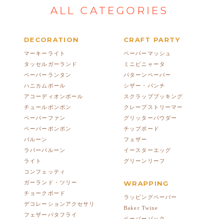
ALL CATEGORIES
DECORATION
CRAFT PARTY
マーキーライト
ペーパーマッシュ
タッセルガーランド
ミニピニャータ
ペーパーランタン
パターンペーパー
ハニカムボール
シザー・パンチ
アコーディオンボール
スクラップブッキング
チュールポンポン
クレープストリーマー
ペーパーファン
グリッターパウダー
ペーパーポンポン
チップボード
バルーン
フェザー
ラバーバルーン
イースターエッグ
ライト
グリーンリーフ
コンフェッティ
ガーランド・ツリー
WRAPPING
チョークボード
ラッピングペーパー
デコレーションアクセサリ
Baker Twine
フェザーバタフライ
ペーパーバック