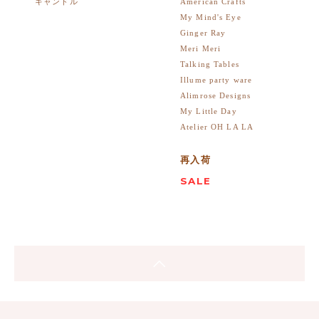
American Crafts
キャンドル
My Mind's Eye
Ginger Ray
Meri Meri
Talking Tables
Illume party ware
Alimrose Designs
My Little Day
Atelier OH LA LA
再入荷
SALE