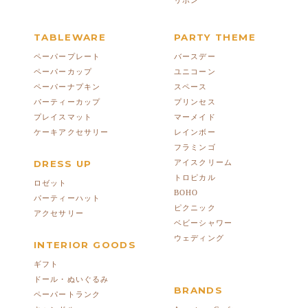
リボン
TABLEWARE
PARTY THEME
ペーパープレート
バースデー
ペーパーカップ
ユニコーン
ペーパーナプキン
スペース
パーティーカップ
プリンセス
プレイスマット
マーメイド
ケーキアクセサリー
レインボー
フラミンゴ
DRESS UP
アイスクリーム
トロピカル
ロゼット
BOHO
パーティーハット
ピクニック
アクセサリー
ベビーシャワー
ウェディング
INTERIOR GOODS
ギフト
ドール・ぬいぐるみ
BRANDS
ペーパートランク