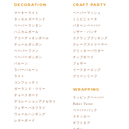
DECORATION
CRAFT PARTY
マーキーライト
ペーパーマッシュ
タッセルガーランド
ミニピニャータ
ペーパーランタン
パターンペーパー
ハニカムボール
シザー・パンチ
アコーディオンボール
スクラップブッキング
チュールポンポン
クレープストリーマー
ペーパーファン
グリッターパウダー
ペーパーポンポン
チップボード
バルーン
フェザー
ラバーバルーン
イースターエッグ
ライト
グリーンリーフ
コンフェッティ
ガーランド・ツリー
WRAPPING
チョークボード
ラッピングペーパー
デコレーションアクセサリ
Baker Twine
フェザーバタフライ
ペーパーバック
ウォールハンギング
ステッカー
レターボード
ギフトタグ