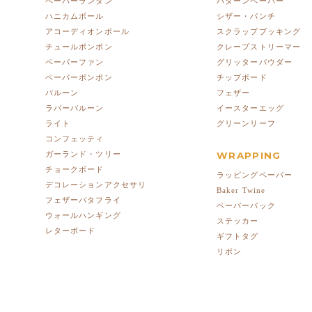
ペーパーランタン
パターンペーパー
ハニカムボール
シザー・パンチ
アコーディオンボール
スクラップブッキング
チュールポンポン
クレープストリーマー
ペーパーファン
グリッターパウダー
ペーパーポンポン
チップボード
バルーン
フェザー
ラバーバルーン
イースターエッグ
ライト
グリーンリーフ
コンフェッティ
ガーランド・ツリー
WRAPPING
チョークボード
ラッピングペーパー
デコレーションアクセサリ
Baker Twine
フェザーバタフライ
ペーパーバック
ウォールハンギング
ステッカー
レターボード
ギフトタグ
リボン