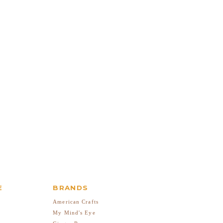
E
BRANDS
American Crafts
My Mind's Eye