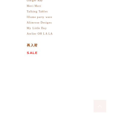
Ginger Ray
Meri Meri
Talking Tables
Illume party ware
Alimrose Designs
My Little Day
Atelier OH LA LA
再入荷
SALE