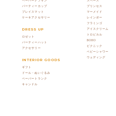
ペーパーナプキン
スペース
パーティーカップ
プリンセス
プレイスマット
マーメイド
ケーキアクセサリー
レインボー
フラミンゴ
DRESS UP
アイスクリーム
トロピカル
ロゼット
BOHO
パーティーハット
ピクニック
アクセサリー
ベビーシャワー
ウェディング
INTERIOR GOODS
ギフト
ドール・ぬいぐるみ
ペーパートランク
キャンドル