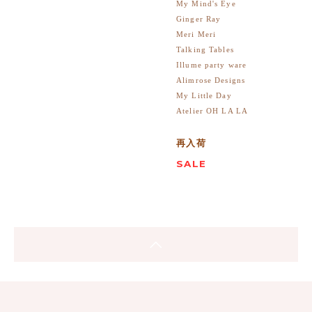
My Mind's Eye
Ginger Ray
Meri Meri
Talking Tables
Illume party ware
Alimrose Designs
My Little Day
Atelier OH LA LA
再入荷
SALE