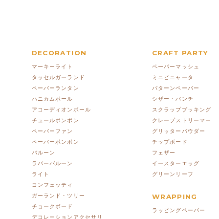
DECORATION
CRAFT PARTY
マーキーライト
ペーパーマッシュ
タッセルガーランド
ミニピニャータ
ペーパーランタン
パターンペーパー
ハニカムボール
シザー・パンチ
アコーディオンボール
スクラップブッキング
チュールポンポン
クレープストリーマー
ペーパーファン
グリッターパウダー
ペーパーポンポン
チップボード
バルーン
フェザー
ラバーバルーン
イースターエッグ
ライト
グリーンリーフ
コンフェッティ
ガーランド・ツリー
WRAPPING
チョークボード
ラッピングペーパー
デコレーションアクセサリ