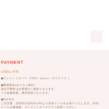
PAYMENT
お支払い方法
◼︎クレジットカード（VISA / master / ダイナース ）
◼︎郵便振込(ゆうちょ銀行)
振込手数料はお客様のご負担となります。
ご入金確認後、商品発送となります。
◼︎PAYPAL
ご注文後、決済代行会社PayPalより決済メールをお送りいたします。決済
メールを確認後、クレジットカードにてご決済ください。