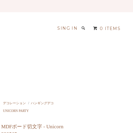
SING IN
0 ITEMS
デコレーション
/
ハンギングデコ
UNICORN PARTY
MDFボード切文字 - Unicorn