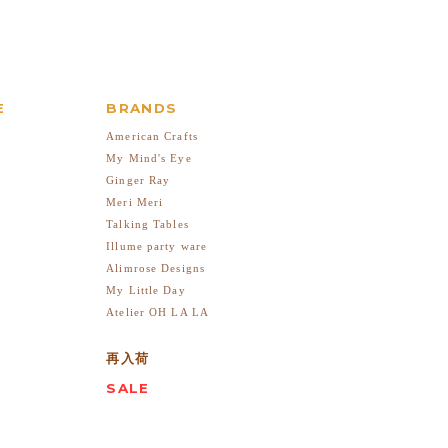
E
BRANDS
American Crafts
My Mind's Eye
Ginger Ray
Meri Meri
Talking Tables
Illume party ware
Alimrose Designs
My Little Day
Atelier OH LA LA
再入荷
SALE