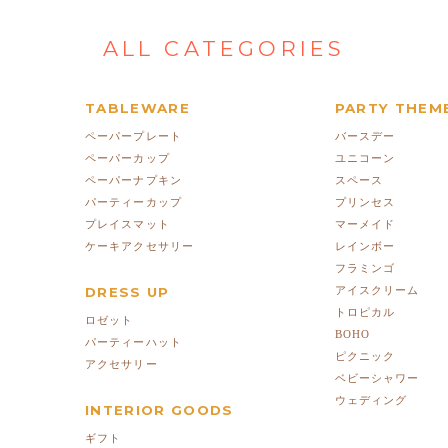
ALL CATEGORIES
TABLEWARE
PARTY THEM
ペーパープレート
バースデー
ペーパーカップ
ユニコーン
ペーパーナプキン
スペース
パーティーカップ
プリンセス
プレイスマット
マーメイド
ケーキアクセサリー
レインボー
フラミンゴ
DRESS UP
アイスクリーム
トロピカル
ロゼット
BOHO
パーティーハット
ピクニック
アクセサリー
ベビーシャワー
ウェディング
INTERIOR GOODS
ギフト