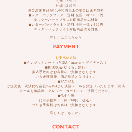
九州 1220円
沖縄 1310円
※ご注文商品が11,000円以上の場合は送料無料
◼︎レターパックプラス・送料 全国一律：600円
※レターパックプラス対応商品のみ対象
◼︎レターパックライト・送料 全国一律：430円
※レターパックライト対応商品のみ対象
詳しくはこちらから
PAYMENT
お支払い方法
◼︎クレジットカード（VISA / master / ダイナース ）
◼︎郵便振込(ゆうちょ銀行)
振込手数料はお客様のご負担となります。
ご入金確認後、商品発送となります。
◼︎PAYPAL
ご注文後、決済代行会社PayPalより決済メールをお送りいたします。決済
メールを確認後、クレジットカードにてご決済ください。
◼︎代金引換
代引手数料：一律 260円（税込）
代引き手数料はお客様ご負担となります。
詳しくはこちらから
CONTACT