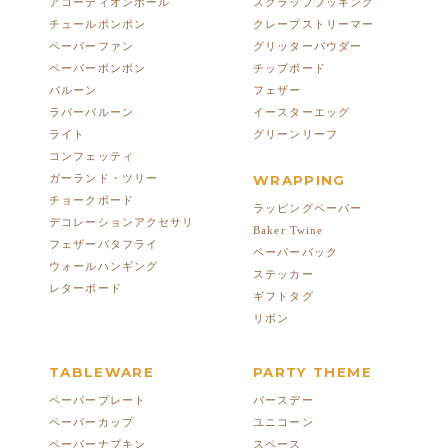
アコーディオンボール
スクラップブッキング
チュールポンポン
クレープストリーマー
ペーパーファン
グリッターパウダー
ペーパーポンポン
チップボード
バルーン
フェザー
ラバーバルーン
イースターエッグ
ライト
グリーンリーフ
コンフェッティ
ガーランド・ツリー
WRAPPING
チョークボード
ラッピングペーパー
デコレーションアクセサリ
Baker Twine
フェザーバタフライ
ペーパーバック
ウォールハンギング
ステッカー
レターボード
ギフトタグ
リボン
TABLEWARE
PARTY THEME
ペーパープレート
バースデー
ペーパーカップ
ユニコーン
ペーパーナプキン
スペース