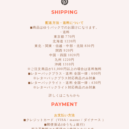
SHIPPING
配送方法・送料について
◼︎商品はゆうパックでのお届けになります。
・送料
東京都 770円
北海道 1220円
東北・関東・信越・中部・北陸 830円
関西 920円
中国・四国 1020円
九州 1220円
沖縄 1310円
※ご注文商品が11,000円以上の場合は送料無料
◼︎レターパックプラス・送料 全国一律：600円
※レターパックプラス対応商品のみ対象
◼︎レターパックライト・送料 全国一律：430円
※レターパックライト対応商品のみ対象
詳しくはこちらから
PAYMENT
お支払い方法
◼︎クレジットカード（VISA / master / ダイナース ）
◼︎郵便振込(ゆうちょ銀行)
振込手数料はお客様のご負担となります。