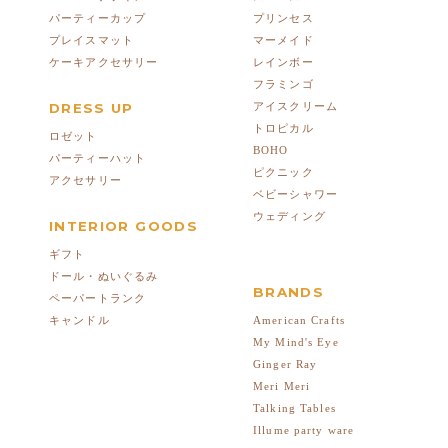
パーティーカップ
プリンセス
プレイスマット
マーメイド
ケーキアクセサリー
レインボー
フラミンゴ
DRESS UP
アイスクリーム
トロピカル
ロゼット
BOHO
パーティーハット
ピクニック
アクセサリー
ベビーシャワー
ウェディング
INTERIOR GOODS
ギフト
ドール・ぬいぐるみ
BRANDS
ペーパートランク
American Crafts
キャンドル
My Mind's Eye
Ginger Ray
Meri Meri
Talking Tables
Illume party ware