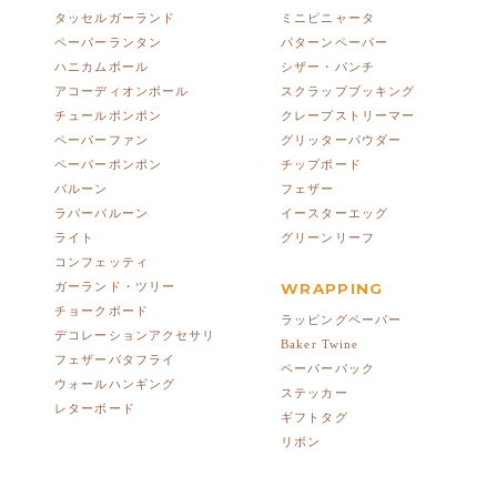
タッセルガーランド
ミニピニャータ
ペーパーランタン
パターンペーパー
ハニカムボール
シザー・パンチ
アコーディオンボール
スクラップブッキング
チュールポンポン
クレープストリーマー
ペーパーファン
グリッターパウダー
ペーパーポンポン
チップボード
バルーン
フェザー
ラバーバルーン
イースターエッグ
ライト
グリーンリーフ
コンフェッティ
ガーランド・ツリー
WRAPPING
チョークボード
ラッピングペーパー
デコレーションアクセサリ
Baker Twine
フェザーバタフライ
ペーパーバック
ウォールハンギング
ステッカー
レターボード
ギフトタグ
リボン