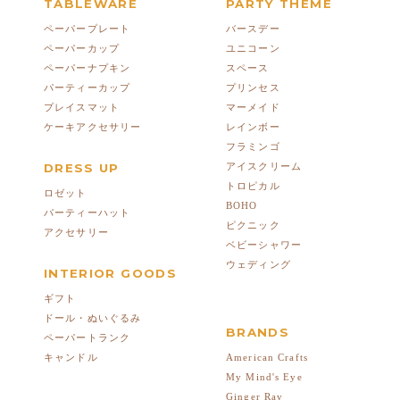
TABLEWARE
PARTY THEME
ペーパープレート
バースデー
ペーパーカップ
ユニコーン
ペーパーナプキン
スペース
パーティーカップ
プリンセス
プレイスマット
マーメイド
ケーキアクセサリー
レインボー
フラミンゴ
DRESS UP
アイスクリーム
トロピカル
ロゼット
BOHO
パーティーハット
ピクニック
アクセサリー
ベビーシャワー
ウェディング
INTERIOR GOODS
ギフト
ドール・ぬいぐるみ
BRANDS
ペーパートランク
American Crafts
キャンドル
My Mind's Eye
Ginger Ray