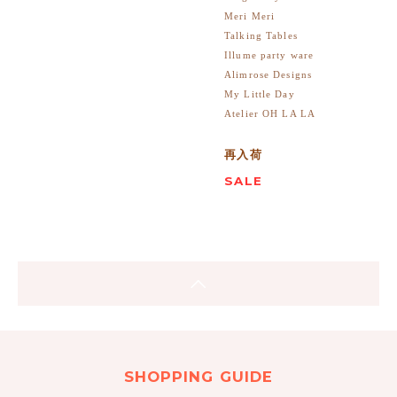
Meri Meri
Talking Tables
Illume party ware
Alimrose Designs
My Little Day
Atelier OH LA LA
再入荷
SALE
SHOPPING GUIDE