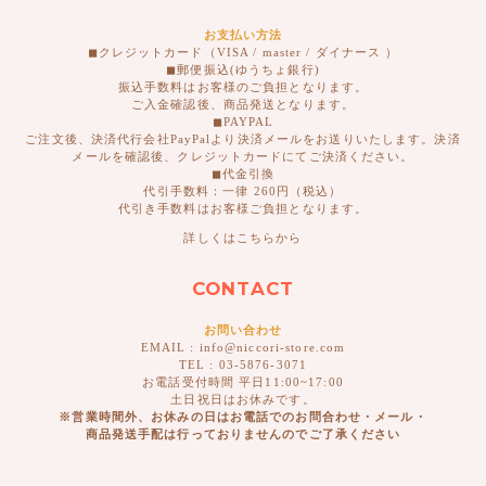
お支払い方法
◼︎クレジットカード（VISA / master / ダイナース ）
◼︎郵便振込(ゆうちょ銀行)
振込手数料はお客様のご負担となります。
ご入金確認後、商品発送となります。
◼︎PAYPAL
ご注文後、決済代行会社PayPalより決済メールをお送りいたします。決済
メールを確認後、クレジットカードにてご決済ください。
◼︎代金引換
代引手数料：一律 260円（税込）
代引き手数料はお客様ご負担となります。
詳しくはこちらから
CONTACT
お問い合わせ
EMAIL : info@niccori-store.com
TEL : 03-5876-3071
お電話受付時間 平日11:00~17:00
土日祝日はお休みです。
※営業時間外、お休みの日はお電話でのお問合わせ・メール・
商品発送手配は行っておりませんのでご了承ください