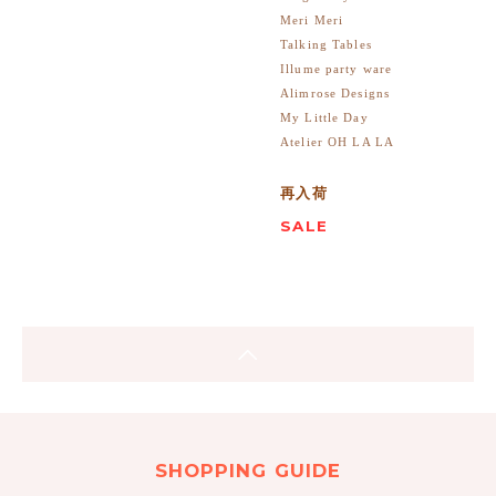
Meri Meri
Talking Tables
Illume party ware
Alimrose Designs
My Little Day
Atelier OH LA LA
再入荷
SALE
SHOPPING GUIDE