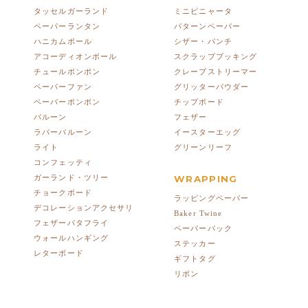
タッセルガーランド
ミニピニャータ
ペーパーランタン
パターンペーパー
ハニカムボール
シザー・パンチ
アコーディオンボール
スクラップブッキング
チュールポンポン
クレープストリーマー
ペーパーファン
グリッターパウダー
ペーパーポンポン
チップボード
バルーン
フェザー
ラバーバルーン
イースターエッグ
ライト
グリーンリーフ
コンフェッティ
ガーランド・ツリー
WRAPPING
チョークボード
ラッピングペーパー
デコレーションアクセサリ
Baker Twine
フェザーバタフライ
ペーパーバック
ウォールハンギング
ステッカー
レターボード
ギフトタグ
リボン