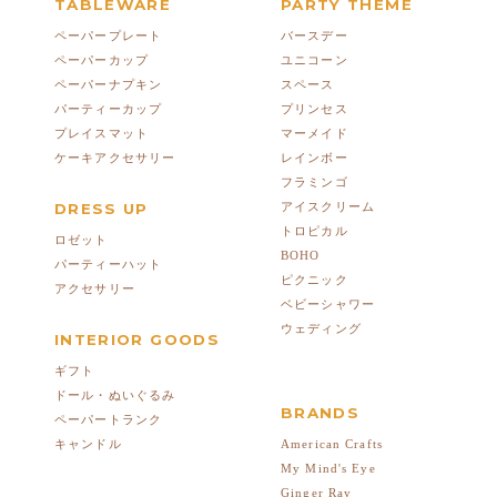
TABLEWARE
PARTY THEME
ペーパープレート
バースデー
ペーパーカップ
ユニコーン
ペーパーナプキン
スペース
パーティーカップ
プリンセス
プレイスマット
マーメイド
ケーキアクセサリー
レインボー
フラミンゴ
DRESS UP
アイスクリーム
トロピカル
ロゼット
BOHO
パーティーハット
ピクニック
アクセサリー
ベビーシャワー
ウェディング
INTERIOR GOODS
ギフト
ドール・ぬいぐるみ
BRANDS
ペーパートランク
American Crafts
キャンドル
My Mind's Eye
Ginger Ray