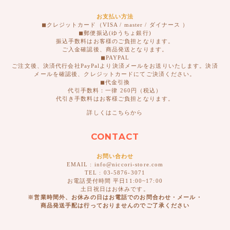
お支払い方法
◼︎クレジットカード（VISA / master / ダイナース ）
◼︎郵便振込(ゆうちょ銀行)
振込手数料はお客様のご負担となります。
ご入金確認後、商品発送となります。
◼︎PAYPAL
ご注文後、決済代行会社PayPalより決済メールをお送りいたします。決済
メールを確認後、クレジットカードにてご決済ください。
◼︎代金引換
代引手数料：一律 260円（税込）
代引き手数料はお客様ご負担となります。
詳しくはこちらから
CONTACT
お問い合わせ
EMAIL : info@niccori-store.com
TEL : 03-5876-3071
お電話受付時間 平日11:00~17:00
土日祝日はお休みです。
※営業時間外、お休みの日はお電話でのお問合わせ・メール・
商品発送手配は行っておりませんのでご了承ください