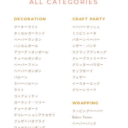
ALL CATEGORIES
DECORATION
CRAFT PARTY
マーキーライト
ペーパーマッシュ
タッセルガーランド
ミニピニャータ
ペーパーランタン
パターンペーパー
ハニカムボール
シザー・パンチ
アコーディオンボール
スクラップブッキング
チュールポンポン
クレープストリーマー
ペーパーファン
グリッターパウダー
ペーパーポンポン
チップボード
バルーン
フェザー
ラバーバルーン
イースターエッグ
ライト
グリーンリーフ
コンフェッティ
ガーランド・ツリー
WRAPPING
チョークボード
ラッピングペーパー
デコレーションアクセサリ
Baker Twine
フェザーバタフライ
ペーパーバック
ウォールハンギング