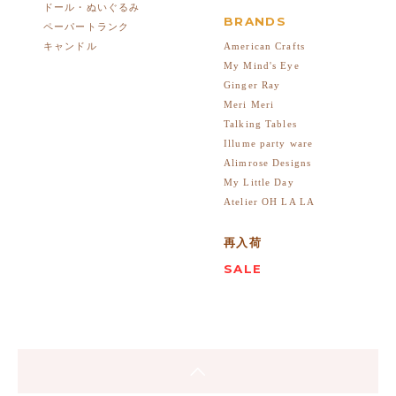
ドール・ぬいぐるみ
BRANDS
ペーパートランク
American Crafts
キャンドル
My Mind's Eye
Ginger Ray
Meri Meri
Talking Tables
Illume party ware
Alimrose Designs
My Little Day
Atelier OH LA LA
再入荷
SALE