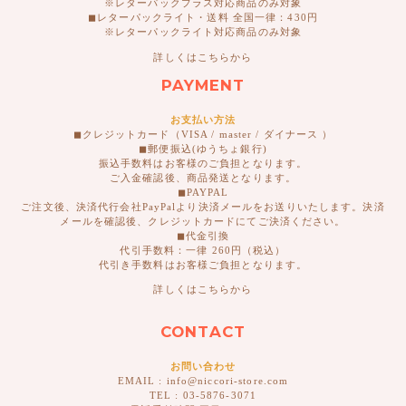
※レターパックプラス対応商品のみ対象
◼︎レターパックライト・送料 全国一律：430円
※レターパックライト対応商品のみ対象
詳しくはこちらから
PAYMENT
お支払い方法
◼︎クレジットカード（VISA / master / ダイナース ）
◼︎郵便振込(ゆうちょ銀行)
振込手数料はお客様のご負担となります。
ご入金確認後、商品発送となります。
◼︎PAYPAL
ご注文後、決済代行会社PayPalより決済メールをお送りいたします。決済
メールを確認後、クレジットカードにてご決済ください。
◼︎代金引換
代引手数料：一律 260円（税込）
代引き手数料はお客様ご負担となります。
詳しくはこちらから
CONTACT
お問い合わせ
EMAIL : info@niccori-store.com
TEL : 03-5876-3071