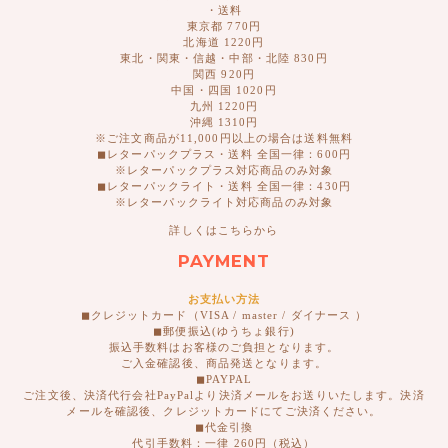
・送料
東京都 770円
北海道 1220円
東北・関東・信越・中部・北陸 830円
関西 920円
中国・四国 1020円
九州 1220円
沖縄 1310円
※ご注文商品が11,000円以上の場合は送料無料
◼︎レターパックプラス・送料 全国一律：600円
※レターパックプラス対応商品のみ対象
◼︎レターパックライト・送料 全国一律：430円
※レターパックライト対応商品のみ対象
詳しくはこちらから
PAYMENT
お支払い方法
◼︎クレジットカード（VISA / master / ダイナース ）
◼︎郵便振込(ゆうちょ銀行)
振込手数料はお客様のご負担となります。
ご入金確認後、商品発送となります。
◼︎PAYPAL
ご注文後、決済代行会社PayPalより決済メールをお送りいたします。決済
メールを確認後、クレジットカードにてご決済ください。
◼︎代金引換
代引手数料：一律 260円（税込）