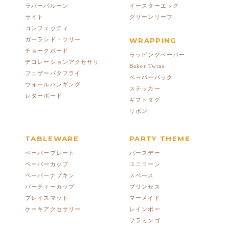
ラバーバルーン
イースターエッグ
ライト
グリーンリーフ
コンフェッティ
ガーランド・ツリー
WRAPPING
チョークボード
ラッピングペーパー
デコレーションアクセサリ
Baker Twine
フェザーバタフライ
ペーパーバック
ウォールハンギング
ステッカー
レターボード
ギフトタグ
リボン
TABLEWARE
PARTY THEME
ペーパープレート
バースデー
ペーパーカップ
ユニコーン
ペーパーナプキン
スペース
パーティーカップ
プリンセス
プレイスマット
マーメイド
ケーキアクセサリー
レインボー
フラミンゴ