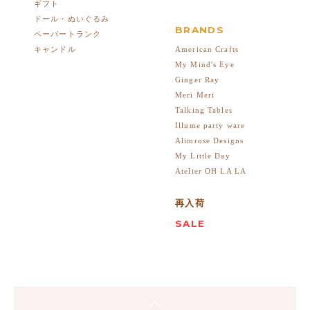
ギフト
ドール・ぬいぐるみ
BRANDS
ペーパートランク
American Crafts
キャンドル
My Mind's Eye
Ginger Ray
Meri Meri
Talking Tables
Illume party ware
Alimrose Designs
My Little Day
Atelier OH LA LA
再入荷
SALE