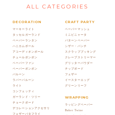
ALL CATEGORIES
DECORATION
CRAFT PARTY
マーキーライト
ペーパーマッシュ
タッセルガーランド
ミニピニャータ
ペーパーランタン
パターンペーパー
ハニカムボール
シザー・パンチ
アコーディオンボール
スクラップブッキング
チュールポンポン
クレープストリーマー
ペーパーファン
グリッターパウダー
ペーパーポンポン
チップボード
バルーン
フェザー
ラバーバルーン
イースターエッグ
ライト
グリーンリーフ
コンフェッティ
ガーランド・ツリー
WRAPPING
チョークボード
ラッピングペーパー
デコレーションアクセサリ
Baker Twine
フェザーバタフライ