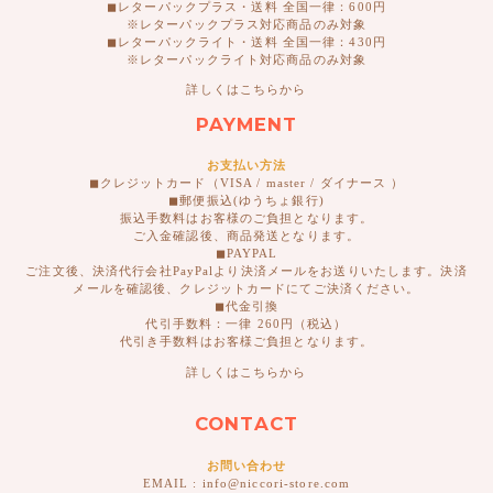
◼︎レターパックプラス・送料 全国一律：600円
※レターパックプラス対応商品のみ対象
◼︎レターパックライト・送料 全国一律：430円
※レターパックライト対応商品のみ対象
詳しくはこちらから
PAYMENT
お支払い方法
◼︎クレジットカード（VISA / master / ダイナース ）
◼︎郵便振込(ゆうちょ銀行)
振込手数料はお客様のご負担となります。
ご入金確認後、商品発送となります。
◼︎PAYPAL
ご注文後、決済代行会社PayPalより決済メールをお送りいたします。決済
メールを確認後、クレジットカードにてご決済ください。
◼︎代金引換
代引手数料：一律 260円（税込）
代引き手数料はお客様ご負担となります。
詳しくはこちらから
CONTACT
お問い合わせ
EMAIL : info@niccori-store.com