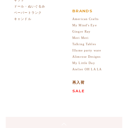
ドール・ぬいぐるみ
BRANDS
ペーパートランク
American Crafts
キャンドル
My Mind's Eye
Ginger Ray
Meri Meri
Talking Tables
Illume party ware
Alimrose Designs
My Little Day
Atelier OH LA LA
再入荷
SALE