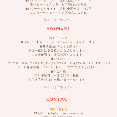
◼︎レターパックプラス・送料 全国一律：600円
※レターパックプラス対応商品のみ対象
◼︎レターパックライト・送料 全国一律：430円
※レターパックライト対応商品のみ対象
詳しくはこちらから
PAYMENT
お支払い方法
◼︎クレジットカード（VISA / master / ダイナース ）
◼︎郵便振込(ゆうちょ銀行)
振込手数料はお客様のご負担となります。
ご入金確認後、商品発送となります。
◼︎PAYPAL
ご注文後、決済代行会社PayPalより決済メールをお送りいたします。決済
メールを確認後、クレジットカードにてご決済ください。
◼︎代金引換
代引手数料：一律 260円（税込）
代引き手数料はお客様ご負担となります。
詳しくはこちらから
CONTACT
お問い合わせ
EMAIL : info@niccori-store.com