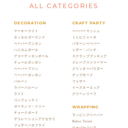
ALL CATEGORIES
DECORATION
CRAFT PARTY
マーキーライト
ペーパーマッシュ
タッセルガーランド
ミニピニャータ
ペーパーランタン
パターンペーパー
ハニカムボール
シザー・パンチ
アコーディオンボール
スクラップブッキング
チュールポンポン
クレープストリーマー
ペーパーファン
グリッターパウダー
ペーパーポンポン
チップボード
バルーン
フェザー
ラバーバルーン
イースターエッグ
ライト
グリーンリーフ
コンフェッティ
ガーランド・ツリー
WRAPPING
チョークボード
ラッピングペーパー
デコレーションアクセサリ
Baker Twine
フェザーバタフライ
ペーパーバック