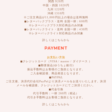
関西 920円
中国・四国 1020円
九州 1220円
沖縄 1310円
※ご注文商品が11,000円以上の場合は送料無料
◼︎レターパックプラス・送料 全国一律：600円
※レターパックプラス対応商品のみ対象
◼︎レターパックライト・送料 全国一律：430円
※レターパックライト対応商品のみ対象
詳しくはこちらから
PAYMENT
お支払い方法
◼︎クレジットカード（VISA / master / ダイナース ）
◼︎郵便振込(ゆうちょ銀行)
振込手数料はお客様のご負担となります。
ご入金確認後、商品発送となります。
◼︎PAYPAL
ご注文後、決済代行会社PayPalより決済メールをお送りいたします。決済
メールを確認後、クレジットカードにてご決済ください。
◼︎代金引換
代引手数料：一律 260円（税込）
代引き手数料はお客様ご負担となります。
詳しくはこちらから