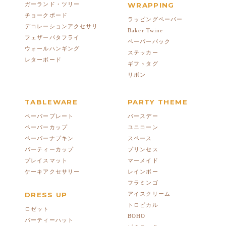
ガーランド・ツリー
WRAPPING
チョークボード
ラッピングペーパー
デコレーションアクセサリ
Baker Twine
フェザーバタフライ
ペーパーバック
ウォールハンギング
ステッカー
レターボード
ギフトタグ
リボン
TABLEWARE
PARTY THEME
ペーパープレート
バースデー
ペーパーカップ
ユニコーン
ペーパーナプキン
スペース
パーティーカップ
プリンセス
プレイスマット
マーメイド
ケーキアクセサリー
レインボー
フラミンゴ
DRESS UP
アイスクリーム
トロピカル
ロゼット
BOHO
パーティーハット