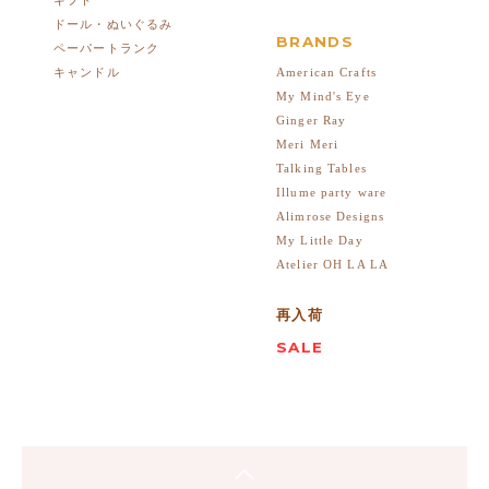
ドール・ぬいぐるみ
BRANDS
ペーパートランク
American Crafts
キャンドル
My Mind's Eye
Ginger Ray
Meri Meri
Talking Tables
Illume party ware
Alimrose Designs
My Little Day
Atelier OH LA LA
再入荷
SALE