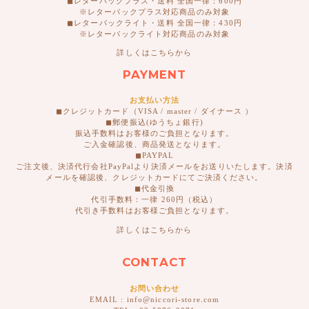
◼︎レターパックプラス・送料 全国一律：600円
※レターパックプラス対応商品のみ対象
◼︎レターパックライト・送料 全国一律：430円
※レターパックライト対応商品のみ対象
詳しくはこちらから
PAYMENT
お支払い方法
◼︎クレジットカード（VISA / master / ダイナース ）
◼︎郵便振込(ゆうちょ銀行)
振込手数料はお客様のご負担となります。
ご入金確認後、商品発送となります。
◼︎PAYPAL
ご注文後、決済代行会社PayPalより決済メールをお送りいたします。決済
メールを確認後、クレジットカードにてご決済ください。
◼︎代金引換
代引手数料：一律 260円（税込）
代引き手数料はお客様ご負担となります。
詳しくはこちらから
CONTACT
お問い合わせ
EMAIL : info@niccori-store.com